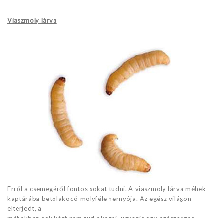
Viaszmoly lárva
Erről a csemegéről fontos sokat tudni. A viaszmoly lárva méhek
kaptárába betolakodó molyféle hernyója. Az egész világon
elterjedt, a
méhekben sok kárt nem tud okozni, ugyanis egy egészséges