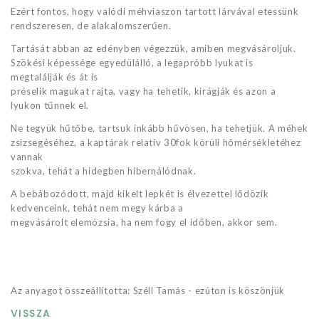
Ezért fontos, hogy valódi méhviaszon tartott lárvával etessünk
rendszeresen, de alakalomszerűen.
Tartását abban az edényben végezzük, amiben megvásároljuk.
Szökési képessége egyedülálló, a legapróbb lyukat is
megtalálják és át is
préselik magukat rajta, vagy ha tehetik, kirágják és azon a
lyukon tűnnek el.
Ne tegyük hűtőbe, tartsuk inkább hűvösen, ha tehetjük. A méhek
zsizsegéséhez, a kaptárak relatív 30fok körüli hőmérsékletéhez
vannak
szokva, tehát a hidegben hibernálódnak.
A bebábozódott, majd kikelt lepkét is élvezettel lődözik
kedvenceink, tehát nem megy kárba a
megvásárolt elemózsia, ha nem fogy el időben, akkor sem.
Az anyagot összeállította: Széll Tamás - ezúton is köszönjük
VISSZA