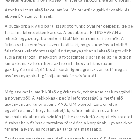
Azonban itt az első lecke, amivel jót tehetünk gekkónknakk, és
ebben ÉN szentül hiszek:
A búzakorpa kiváló pára-szagkötő funkcióval rendelkezik, de bel
tartalma kifejezetten károsa. A búzakorpa FITINSAVBAN a
lehető leggazdagabb emberi táplálék, malomipari termék. A
fitinsavat a természet azért találta ki, hogy a növény a földből
felszívott kulcsfontosságú ásványanyagokat a lehető legtovább
tudja raktározni, megkötni a fotoszintézis során és az ne tudjon
kimosódni. Ez lefordítva azt jelenti, hogy a fitinsvaban
gazdag étrend táplálkozás során igen agresszívan köti meg az
ásványanyagokat, gátolja annak felszívódását.
Még azokat is, amik külsőleg érkeznek, tehát nem csak magából
a növényből! A gekkóknak pedig létfontosságú a megfelelő
ásványanyag, különösen a KALCIUM bevitel. Legyen elég
egyelőre annyi, hogy ha tehetjük, szinte minden rovarhoz
használjunk alomnak szintén jól beszerezhető zabpehely töretet.
A zabpehely fitinsav tartalma töredéke a korpának, ugyanakkor
fehérje, ásvány és rostanyag tartalma magasabb.
Tehát van egy tágas, szellőző dobozunk, benne 0.5-1cm vastag