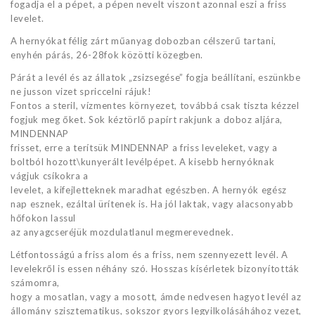
fogadja el a pépet, a pépen nevelt viszont azonnal eszi a friss
levelet.
A hernyókat félig zárt műanyag dobozban célszerű tartani,
enyhén párás, 26-28fok közötti közegben.
Párát a levél és az állatok „zsizsegése” fogja beállítani, eszünkbe
ne jusson vizet spriccelni rájuk!
Fontos a steril, vízmentes környezet, továbbá csak tiszta kézzel
fogjuk meg őket. Sok kéztörlő papírt rakjunk a doboz aljára,
MINDENNAP
frisset, erre a terítsük MINDENNAP a friss leveleket, vagy a
boltból hozott\kunyerált levélpépet. A kisebb hernyóknak
vágjuk csíkokra a
levelet, a kifejletteknek maradhat egészben. A hernyók egész
nap esznek, ezáltal ürítenek is. Ha jól laktak, vagy alacsonyabb
hőfokon lassul
az anyagcseréjük mozdulatlanul megmerevednek.
Létfontosságú a friss alom és a friss, nem szennyezett levél. A
levelekről is essen néhány szó. Hosszas kísérletek bizonyították
számomra,
hogy a mosatlan, vagy a mosott, ámde nedvesen hagyot levél az
állomány szisztematikus, sokszor gyors legyilkolásáhához vezet,