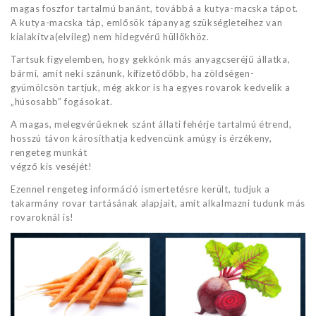
magas foszfor tartalmú banánt, továbbá a kutya-macska tápot.
A kutya-macska táp, emlősök tápanyag szükségleteihez van
kialakítva(elvileg) nem hidegvérű hüllőkhöz.
Tartsuk figyelemben, hogy gekkónk más anyagcseréjű állatka,
bármi, amit neki szánunk, kifizetődőbb, ha zöldségen-
gyümölcsön tartjuk, még akkor is ha egyes rovarok kedvelik a
„húsosabb” fogásokat.
A magas, melegvérűeknek szánt állati fehérje tartalmú étrend,
hosszú távon károsíthatja kedvencünk amúgy is érzékeny,
rengeteg munkát
végző kis veséjét!
Ezennel rengeteg információ ismertetésre került, tudjuk a
takarmány rovar tartásának alapjait, amit alkalmazni tudunk más
rovaroknál is!