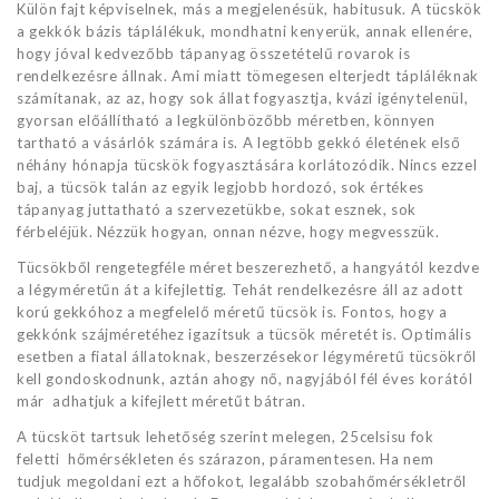
Külön fajt képviselnek, más a megjelenésük, habitusuk. A tücskök
a gekkók bázis táplálékuk, mondhatni kenyerük, annak ellenére,
hogy jóval kedvezőbb tápanyag összetételű rovarok is
rendelkezésre állnak. Ami miatt tömegesen elterjedt tápláléknak
számítanak, az az, hogy sok állat fogyasztja, kvázi igénytelenül,
gyorsan előállítható a legkülönbözőbb méretben, könnyen
tartható a vásárlók számára is. A legtöbb gekkó életének első
néhány hónapja tücskök fogyasztására korlátozódik. Nincs ezzel
baj, a tücsök talán az egyik legjobb hordozó, sok értékes
tápanyag juttatható a szervezetükbe, sokat esznek, sok
férbeléjük. Nézzük hogyan, onnan nézve, hogy megvesszük.
Tücsökből rengetegféle méret beszerezhető, a hangyától kezdve
a légyméretűn át a kifejlettig. Tehát rendelkezésre áll az adott
korú gekkóhoz a megfelelő méretű tücsök is. Fontos, hogy a
gekkónk szájméretéhez igazítsuk a tücsök méretét is. Optimális
esetben a fiatal állatoknak, beszerzésekor légyméretű tücsökről
kell gondoskodnunk, aztán ahogy nő, nagyjából fél éves korától
már adhatjuk a kifejlett méretűt bátran.
A tücsköt tartsuk lehetőség szerint melegen, 25celsisu fok
feletti hőmérsékleten és szárazon, páramentesen. Ha nem
tudjuk megoldani ezt a hőfokot, legalább szobahőmérsékletről