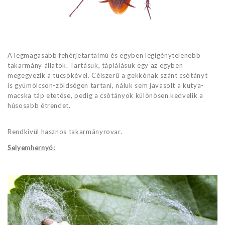
A legmagasabb fehérjetartalmú és egyben legigénytelenebb
takarmány állatok. Tartásuk, táplálásuk egy az egyben
megegyezik a tücsökével. Célszerű a gekkónak szánt csótányt
is gyümölcsön-zöldségen tartani, náluk sem javasolt a kutya-
macska táp etetése, pedig a csótányok különösen kedvelik a
húsosabb étrendet.
Rendkívül hasznos takarmányrovar.
Selyemhernyó: