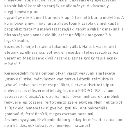
kaptár lakói kordában tartják az állományt. A viaszmoly
megjelenésre pont
ugyanúgy néz ki, mint bármelyik apró termetű barna molyféle. A
különbség annyi, hogy lárva állapotban kizárólag a méhkaptár
propolisz tartalmú méhviaszát rágják, tehát a ruháink maximális
biztonságban vannak előlük, ezért ne féljünk megvenni! A
legzsírosabb,
közepes fehérje tartalmú takarmányállat. Ha sok viaszmolyt
etetünk az elhízáshoz, sőt extrém esetben teljes rászokáshoz
vezethet. Még is rendkívül hasznos, szinte gyógy tápláléknak
minősül!
Kereskedelmi forgalomban olyan viaszt vegyünk ami fekete
„szurkos” színű méhviaszon van tartva.Létezik számukra is
„chow” amivel be lehet csapni őket, illetve a tisztított, ipari
méhviaszt is előszeretettel rágják, de a PROPOLISZ az, ami
gyógyszerré teszi.A propolisz, más néven méhszurok a méhek
fegyvere, építőszere, fertőtlenítő szere egyben. Nem nektárból
állítják elő, hanem fák rügyeiből gyűjtik. Antibakteriális,
gombaölő, fertőtlenítő, magas csersav tartalmú,
ásványanyagban, B-vitaminokban gazdag természeti csoda, ami
nem kérdés, gekkóba jutva igen-igen hasznos!