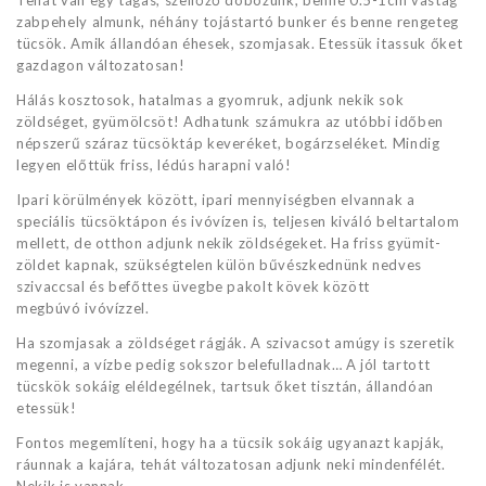
zabpehely almunk, néhány tojástartó bunker és benne rengeteg
tücsök. Amik állandóan éhesek, szomjasak. Etessük itassuk őket
gazdagon változatosan!
Hálás kosztosok, hatalmas a gyomruk, adjunk nekik sok
zöldséget, gyümölcsöt! Adhatunk számukra az utóbbi időben
népszerű száraz tücsöktáp keveréket, bogárzseléket. Mindig
legyen előttük friss, lédús harapni való!
Ipari körülmények között, ipari mennyiségben elvannak a
speciális tücsöktápon és ivóvízen is, teljesen kiváló beltartalom
mellett, de otthon adjunk nekik zöldségeket. Ha friss gyümit-
zöldet kapnak, szükségtelen külön bűvészkednünk nedves
szivaccsal és befőttes üvegbe pakolt kövek között
megbúvó ivóvízzel.
Ha szomjasak a zöldséget rágják. A szivacsot amúgy is szeretik
megenni, a vízbe pedig sokszor belefulladnak… A jól tartott
tücskök sokáig eléldegélnek, tartsuk őket tisztán, állandóan
etessük!
Fontos megemlíteni, hogy ha a tücsik sokáig ugyanazt kapják,
ráunnak a kajára, tehát változatosan adjunk neki mindenfélét.
Nekik is vannak