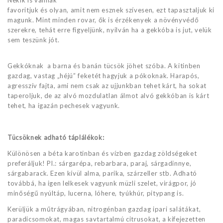
favoritjuk és olyan, amit nem esznek szívesen, ezt tapasztaljuk ki
magunk. Mint minden rovar, ők is érzékenyek a növényvédő
szerekre, tehát erre figyeljünk, nyilván ha a gekkóba is jut, velük
sem teszünk jót.
Gekkóknak a barna és banán tücsök jöhet szóba. A kitinben
gazdag, vastag „héjú” feketét hagyjuk a pókoknak. Harapós,
agresszív fajta, ami nem csak az ujjunkban tehet kárt, ha sokat
taperoljuk, de az alvó mozdulatlan álmot alvó gekkóban is kárt
tehet, ha igazán pechesek vagyunk.
Tücsöknek adható táplálékok:
Különösen a béta karotinban és vízben gazdag zöldségeket
preferáljuk! Pl.: sárgarépa, rebarbara, paraj, sárgadinnye,
sárgabarack. Ezen kívül alma, parika, szárzeller stb. Adható
továbbá, ha igen lelkesek vagyunk müzli szelet, virágpor, jó
minőségű nyúltáp, lucerna, lóhere, tyúkhúr, pitypang is.
Kerüljük a műtrágyában, nitrogénban gazdag ipari salátákat,
paradicsomokat, magas savtartalmú citrusokat, a kifejezetten