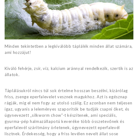
Minden tekintetben a legkiválóbb táplálék minden állat számára,
ami hozzájut!
Kiváló fehérje, zsír, víz, kalcium aránnyal rendelkezik, szertik is az
állatok.
Táplálásukról nincs túl sok értelme hosszan beszélni, kizárólag
friss, zsenge eperfalevelet vesznek magukhoz. Azt is egésznap
rágják, míg el nem fogy az utolsó szálig. Ez azonban nem teljesen
igaz, ugyanis a leleményes szaporítók be tudják csapni őket, és
úgynevezett „silkworm chow”-t készítenek, ami speciális,
gyurma-pép halmazállapotú keveréke több összetevőnek és
eperfalevél szárítmány örletenek, úgynevezett eperfalevél
lisztnek. Érdekesség, hogy a friss levélen nevelt állat sose