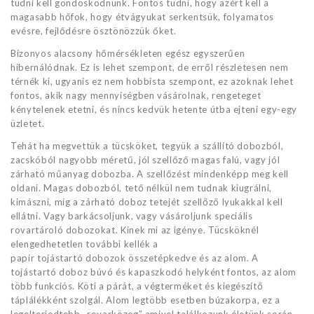
tudni kell gondoskodnunk. Fontos tudni, hogy azért kell a
magasabb hőfok, hogy étvágyukat serkentsük, folyamatos
evésre, fejlődésre ösztönözzük őket.
Bizonyos alacsony hőmérsékleten egész egyszerűen
hibernálódnak. Ez is lehet szempont, de erről részletesen nem
térnék ki, ugyanis ez nem hobbista szempont, ez azoknak lehet
fontos, akik nagy mennyiségben vásárolnak, rengeteget
kénytelenek etetni, és nincs kedvük hetente útba ejteni egy-egy
üzletet.
Tehát ha megvettük a tücsköket, tegyük a szállító dobozból,
zacskóból nagyobb méretű, jól szellőző magas falú, vagy jól
zárható műanyag dobozba. A szellőzést mindenképp meg kell
oldani. Magas dobozból, tető nélkül nem tudnak kiugrálni,
kimászni, míg a zárható doboz tetejét szellőző lyukakkal kell
ellátni. Vagy barkácsoljunk, vagy vásároljunk speciális
rovartároló dobozokat. Kinek mi az igénye. Tücsköknél
elengedhetetlen további kellék a
papír tojástartó dobozok összetépkedve és az alom. A
tojástartó doboz búvó és kapaszkodó helyként fontos, az alom
több funkciós. Köti a párát, a végterméket és kiegészítő
táplálékként szolgál. Alom legtöbb esetben búzakorpa, ez a
legelterjedtebb „rovarközeg” amivel találkozunk életünk során.