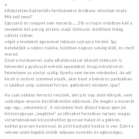
a
kifejezetten bakteriális fertőzésekre érzékeny mivoltuk miatt.
Mit kell tenni?
Egyszerű és cseppet sem macerás…..2%-os hypo oldatban kell a
leveleket két percig áztatni, majd többször átöblíteni hideg
váltott vízben,
végül a leveleket egyesével teljesen szárazra törölni. Így
betehetjük a nejlon zsákba, hűtőben nagyon sokáig eláll, és steril
marad.
Ezzel a módszerrel, nulla elhalálozással sikerült többször is
felnevelni a gyufaszál méretű egyedeket, kisujj méretűvé és
feletetnem az utolsó szálig. Eperfa sem terem mindenhol, de aki
kicsit is nyitott szemmel utazik, akár bent a belváros parkjaiban
is találhat szép számmal forrást. gekkókért mindent, igaz?
Ha csak néhány hernyót veszünk, ami pár nap alatt elkopik, nem
szükséges ennyire körültekintően eljárnunk. De megéri a macerát
egy-egy „selyemkúra”. A növésben lévő állatot képes igen jól,
biztonságosan „meglökni” az időseket formában tartani, magas
víztartalmuknak köszönhetően gyorsan halad át a gekkón,
ezáltal gyorsan hasznosul, és picit hashajtó hatása is van. Ezért a
selyem utáni hígabb ürülék teljesen normális és egészséges.