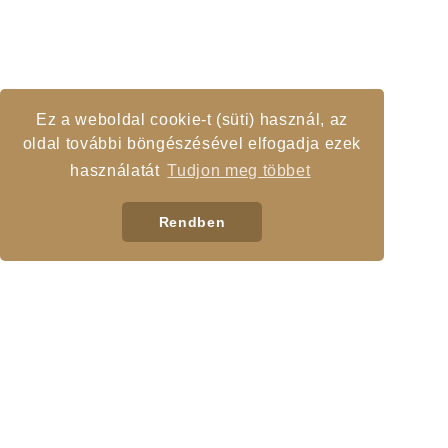
Ez a weboldal cookie-t (süti) használ, az
oldal további böngészésével elfogadja ezek
használatát
Tudjon meg többet
Rendben
GYORS LINKEK
Gy.I.K.
Elérhető állatok