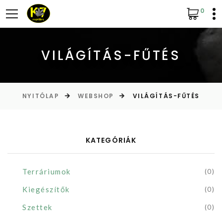
0
VILÁGÍTÁS-FŰTÉS
NYITÓLAP
WEBSHOP
VILÁGÍTÁS-FŰTÉS
KATEGÓRIÁK
Terráriumok
(0)
Kiegészítők
(0)
Szettek
(0)