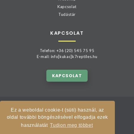
Kapcsolat
Tudástár
KAPCSOLAT
Telefon: +36 (20) 545 75 95
E-mail: info[kukac]k7reptiles.hu
KAPCSOLAT
©
2026
K7REPTILES
Ez a weboldal cookie-t (süti) használ, az
Minden jog fentartva.
oldal további böngészésével elfogadja ezek
használatát
Tudjon meg többet