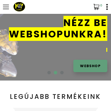
0
NÉZZ BE
WEBSHOPUNKRA!
WEBSHOP
LEGÚJABB TERMÉKEINK